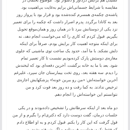
مقایسه با شرایط جسمانی‌اش برایم به‌غایت بی‌اهمیت بود.
پاشنه‌ی چکمه‌ی همسرم کنده‌شده بود و قرار بود با پرواز روز
بعد به کانادا برگردد. پدرم اصرار داشت که چکمه را برای تعمیر
نزد یکی از دوستانش ببرد تا در همان روز و همان‌موقع تحویل
بگیریم. قبول کردم که کاری را که می‌خواست انجام دهد، نه
برای اینکه متوجه اهمیت کار برایش بودم، صرفاً برای اینکه
دلش نشکند. با ما آمد، حدود یک ساعت توی ماشینی که جلوی
مغازه‌ی دوستش پارک کرده‌بودیم نشست تا کار تعمیر تمام
شود. بعد با ما به خانه برگشت. آخرین دفعه‌ای بود که لبخندش
را دیدم. سه هفته بعد، روی تخت بیمارستان جان سپرد، علیرغم
آخرین خواسته‌اش: «من رو ببرین خونه!» پزشکهایش اجازه‌ی
ترخیص ندادند. به کما رفت و ده روز بعد فوت کرد و من
نتوانستم این خواسته‌اش را انجام دهم.
دو ماه بعد از اینکه سرطانش را تشخیص داده‌بودند و در یکی
جلسات درمان، گفت دوست دارد که دکتری‌ام را بگیرم و از من
قول گرفت که این کار را بکنم. قبول کردم و به او اطلاع دادم
که فقط یک درخواست فرستادم و اگر پذیرفته بشود، در