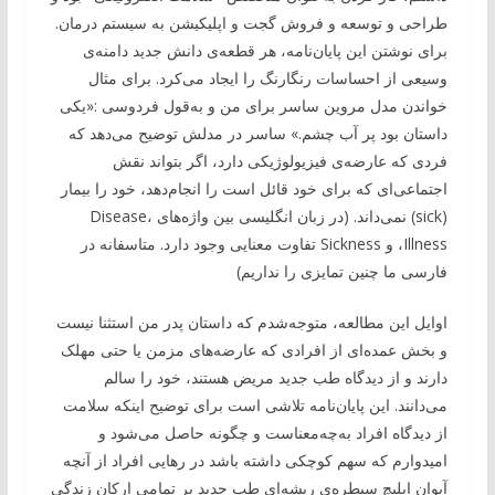
طراحی و توسعه و فروش گجت و اپلیکیشن به سیستم درمان.
برای نوشتن این پایان‌نامه، هر قطعه‌ی دانش جدید دامنه‌ی
وسیعی از احساسات رنگارنگ را ایجاد می‌کرد. برای مثال
خواندن مدل مروین ساسر برای من و به‌قول فردوسی :«یکی
داستان بود پر آب چشم.» ساسر در مدلش توضیح می‌دهد که
فردی که عارضه‌ی فیزیولوژیکی دارد، اگر بتواند نقش
اجتماعی‌ای که برای خود قائل است را انجام‌دهد، خود را بیمار
(sick) نمی‌داند. (در زبان انگلیسی بین واژه‌های Disease،
Illness، و Sickness تفاوت معنایی وجود دارد. متاسفانه در
فارسی ما چنین تمایزی را نداریم)
اوایل این مطالعه، متوجه‌شدم که داستان پدر من استثنا نیست
و بخش عمده‌ای از افرادی که عارضه‌های مزمن یا حتی مهلک
دارند و از دیدگاه طب جدید مریض هستند، خود را سالم
می‌دانند. این پایان‌نامه تلاشی است برای توضیح اینکه سلامت
از دیدگاه افراد به‌چه‌معناست و چگونه حاصل می‌شود و
امیدوارم که سهم کوچکی داشته باشد در رهایی افراد از آنچه
آیوان ایلیچ سیطره‌ی ریشه‌ای طب جدید بر تمامی ارکان زندگی