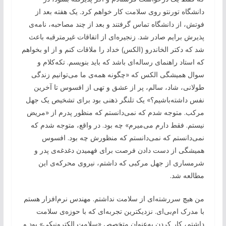
دانشگاه تورنتو روی سلامت کار خواهم کرد. یک هفته بعد از
فوتش، از دانشگاه تماس گرفتند و بعد از چند مصاحبه، نامه‌ی
پذیرش برایم صادر شد. زنجیره‌ای از اتفاقات غیرمترقبه باعث
شد که دکتر الخاندرو (الکس) خداد را ملاقات کنم و از او بخواهم
که استاد راهنمای رساله‌ای باشد که باید بنویسم. تکه‌کلام و
سوال همیشگی الکس که «چگونه همه‌ی ما می‌توانیم زندگی
طولانی، شاد، سالم، پر از عشق و تهی از افسوس تا آخرین
نفس داشته‌باشیم؟» یک تلنگر ذهنی بود برای تشخیص یک جهل
مرکب. متوجه شدم که نمی‌دانستم که منظور پدرم از «مریض
نیستم. فقط دارم می‌میرم» چه بود. در واقع، متوجه شدم که
نمی‌دانستم که نمی‌دانستم که منظورش چه بود. افسوس
همیشگی از دست دادن فرصت برای فهمیدن دغدغه‌ی پدر و
شرمساری از جهل مرکبی که داشتم، نیروی محرکه‌ی این
مطالعه شد.
من هیچ سررشته‌ای از سلامت نداشتم. مهندس نرم‌افزار هستم
با مدرک ام‌بی‌ای. نزدیکترین تجربه‌ای که با حوزه‌ی سلامت
داشتم، کار کردن به‌عنوان متخصص «سلامت الکترونیکی» بود و