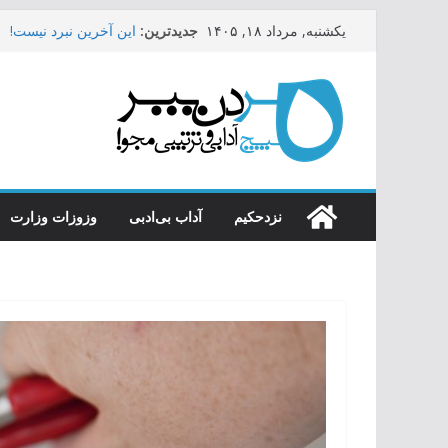
Skip
من و کتاب مستطاب
جدیدترین:
یکشنبه, مرداد ۱۸, ۱۴۰۵
این آخرین نبرد نیست!
to
خطر فن بدل نظام و بزن
content
ای درد کهن‌گشته، بخ بخ
خرده داروغه‌های دیار ما 
نزدحکیم
آداب بی‌ادبی
وزوزات وزارت