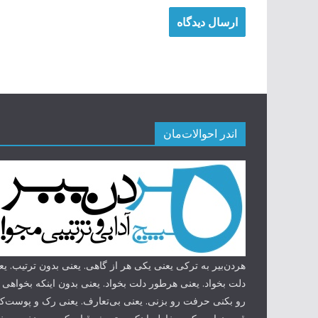
اندر احوالات‌مان
هردن‌بیر به ترکی یعنی یکی هر از گاهی. یعنی بدون ترتیب. 
دلت بخواد. یعنی هرطور دلت بخواد. یعنی بدون اینکه بخواه
رو بکنی حرفت رو بزنی. یعنی بی‌تعارف. یعنی رک و پوست‌کند