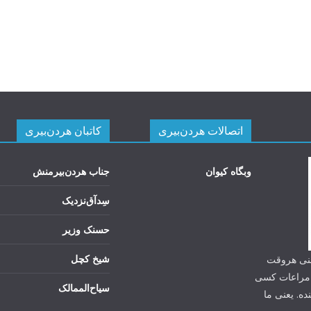
اتصالات هردن‌بیری
کاتبان هردن‌بیری
وبگاه کیوان
جناب هردن‌بیرمنش
سِد‌آق‌نزدیک
حسنک وزیر
شیخ کچل
یعنی هروقت
ی مراعات کسی
سیاح‌الممالک
ه. یعنی ما