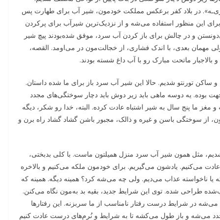
ین‌وری‌ـه». در بلاد کفر برعکس مملکت خودمون، شیر آب برای طهارت پس
 برای این منظور استفاده می‌شه و از نزدیک‌ترین شیرآب برای پرکردن
‌دونستن و در چالش برای باز کردن آب سرد، موفق شده‌بودند پیچ شیر
لی مهمان بعدی، با اندک فشاری، از خجالت‌مون در می‌اومد. القصه،
بالاجبار ماتحت مبارک رو با آب داغ شسته بودند.
و ساکن تورنتو شدیم. حالا این شیر آب سرد باز برای ما شده داستان.
هت بوده. یه دوسه ماهی باید زیر دوش باید دچار سوختگی‌های مجدد
و مغز ما پنج سال به شیر اشتباه عادت کرده. البته، خدا رو شکر، دیگه
ن، از سوختگی باسن و غیره و ذالک، مجبور باشن گشاد گشاد راه برن و
 شدیم، مثل همون شیر آب سرد منزل همیلتون ماست. با کلی بدبختی،
ادت می‌کنیم. یادشون می‌گیریم. برای خودمون ملکه می‌کنیم و بالاخره
ه یا ناخواسته عذاب می‌دیم. ولی چه می‌شه کرد؟ همینه دیگه. همینه که
ه طراحی شده. توی این شرایط جدید، بقیه بد به‌مون نگاه می‌کنن.
ث می‌شه در شرایط درست رفتار نامناسب از ما سربزنه. این رفتارها
دد می‌شه و باز طول می‌کشه تا به شرایط و نُرم‌های درست عادت کنیم