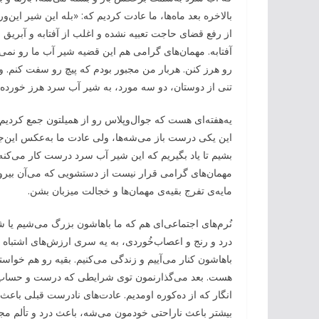
بالاخره بعد ماه‌ها، ما عادت کردیم که: «بله این شیر ا
از رفع قضای حاجت تعبیه نشده و اغلب از آفتابه و آبریق
آفتابه. مهمان‌های گرامی هم این قضیه شیر آب ما رو نمی
رو هرز کنن. هربار من مجبور بودم که پیچ رو سفت کنم. و
تنی از دوستان، دو سه مورد، به شیر آب سرد هرز خورده و 
یه‌هفته‌ای هست که جوال‌وپلاس رو از همیلتون جمع کردیم 
این یکی درست باز می‌شه‌ها، ولی عادت ما به‌عکس این‌ج
بشیم تا یاد بگیریم که این شیر آب سرد درست کار می‌کنه 
مهمان‌های گرامی قرار نیست از دستشویی که می‌آن بیرو
مایه‌ی تفرج بقیه‌ی مهمان‌ها و خجالت میزبان بشن.
نُرم‌های اجتماعی‌ای هم که ما با‌هاشون بزرگ می‌شیم یا
درد و رنج و اعصاب‌خُوردی، به یه سری ارزش‌های اشتباه ع
باهاشون کنار می‌آییم و زندگی می‌کنیم. بقیه رو هم خواست
هست. بعد می‌گذارنمون توی شرایطی که درست و حساب‌شد
انگار که از ده‌کوره اومدیم. عادت‌های نادرست قبلی باع
بیشتر باعث ناراحتی خودمون می‌شه، باعث درد و تألم مج